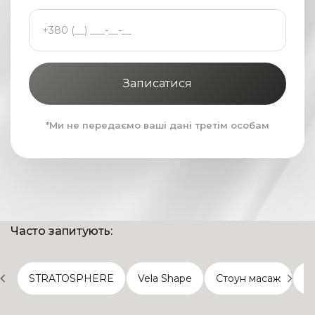
Записатися
*Ми не передаємо ваші дані третім особам
Часто запитують:
STRATOSPHERE
Vela Shape
Стоун масаж
Р