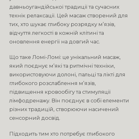
давньоугандійської традиції та сучасних
технік релаксації. Цей масаж створений для
тих, хто шукає глибоку розрядку м’язів,
відчуття легкості в кожній клітині та
оновлення енергії на довгий час.
Що таке Ломі-Ломі: це унікальний масаж,
який поєднує м’які та ритмічні техніки,
використовуючи долоні, пальці та лікті для
глибокого розслаблення м’язів,
підвищення кровообігу та стимуляції
лімфодренажу. Він поєднує в собі елементи
різних традицій, створюючи насичений
сенсорний досвід.
Підходить тим хто потребує глибокого