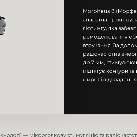
Morpheus 8 (Морфеу
апаратна процедура
ліфтингу, яка забе
ремоделювання обли
втручання. За допо
радіочастотна енерг
до 7 мм, стимулююч
підтягує контури т
жирові відкладення
нології — мікроголкову стимуляцію та радіочастот