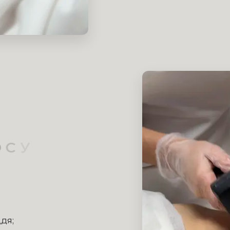
А
Н
Н
Я
:
дя;