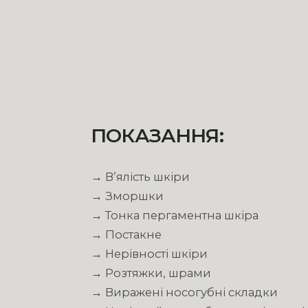
П
О
К
А
З
А
Н
Н
Я
:
→
Вʼялість шкіри
→
Зморшки
→
Тонка пергаментна шкіра
→ Постакне
→ Нерівності шкіри
→ Розтяжки, шрами
→ Виражені носогубні складки