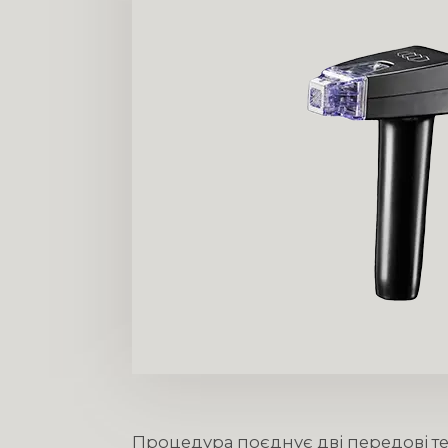
Процедура поєднує дві передові тех