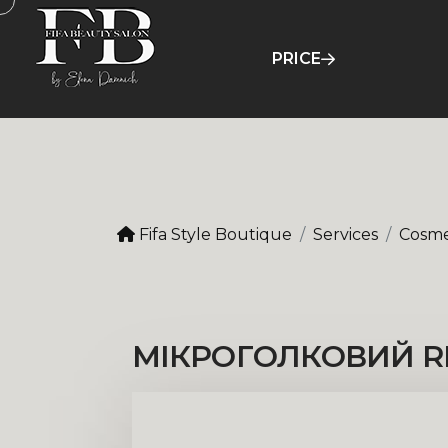
PRICE
Fifa Style Boutique
Services
Cosme
М
І
К
Р
О
Г
О
Л
К
О
В
И
Й
R