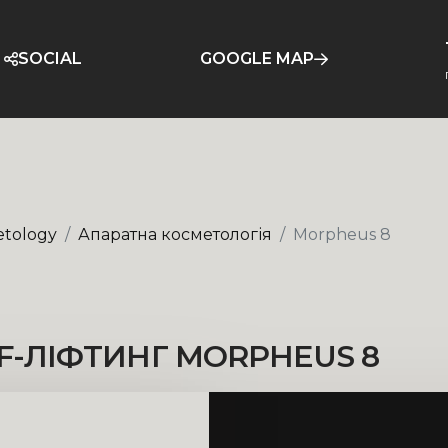
SOCIAL
GOOGLE MAP
tology
Апаратна косметологія
Morpheus 8
F
-
Л
І
Ф
Т
И
Н
Г
M
O
R
P
H
E
U
S
8