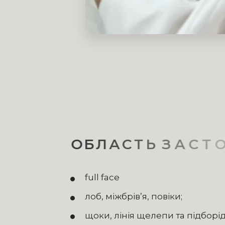
О
Б
Л
А
С
Т
Ь
З
А
С
Т
О
С
У
В
full face
лоб, міжбрів’я, повіки;
щоки, лінія щелепи та підборід