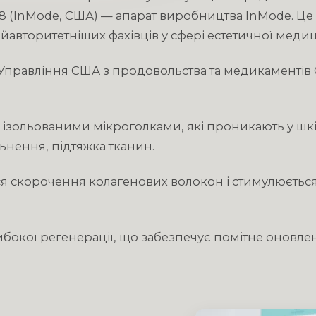
 (InMode, США) — апарат виробництва InMode. Це і
йавторитетніших фахівців у сфері естетичної меди
Управління США з продовольства та медикаментів 
ізольованими мікроголками, які проникають у шкі
ьнення, підтяжка тканин.
ться скорочення колагенових волокон і стимулюєтьс
либокої регенерації, що забезпечує помітне оновлен