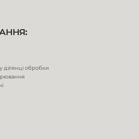
А
Н
Н
Я
:
 у ділянці обробки
ворювання
ні