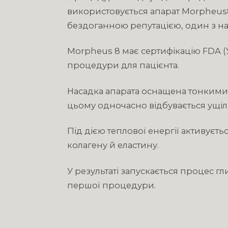
використовується апарат Morpheus8
бездоганною репутацією, один з на
Morpheus 8 має сертифікацію FDA (
процедури для пацієнта.
Насадка апарата оснащена тонкими 
цьому одночасно відбувається ущіл
Під дією теплової енергії активує
колагену й еластину.
У результаті запускається процес г
першої процедури.