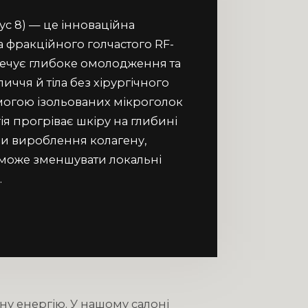
с 8) — це інноваційна
 фракційного голчастого RF-
зпечує глибоке омолодження та
ччя й тіла без хірургічного
могою ізольованих мікроголок
ія прогріває шкіру на глибині
и вироблення колагену,
а може зменшувати локальні
.
ну енергію. У нашому салоні