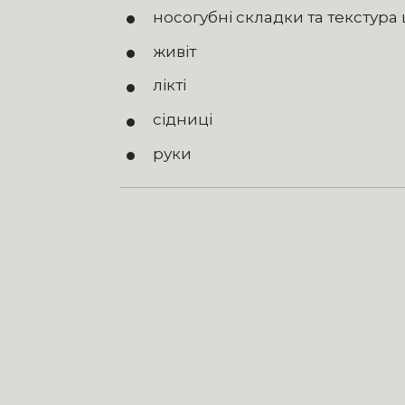
носогубні складки та текстура ш
живіт
лікті
сідниці
руки