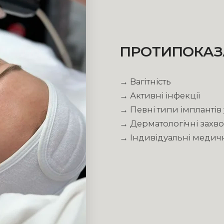
П
Р
О
Т
И
П
О
К
А
З
→ Вагітність
→ Активні інфекції
→ Певні типи імплантів
→ Дерматологічні зах
→ Індивідуальні медич