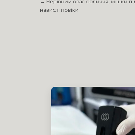
→ Нерівний овал обличчя, мішки пі
навислі повіки