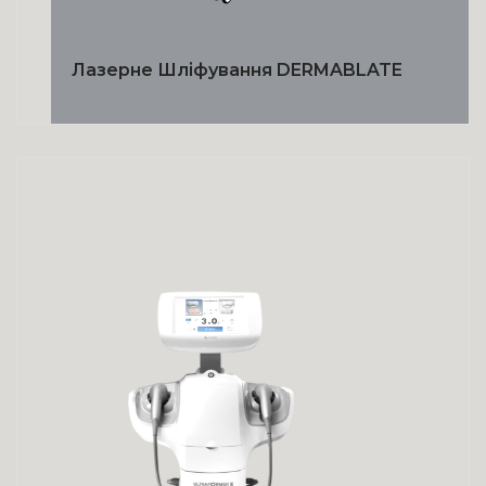
Лазерне Шліфування DERMABLATE