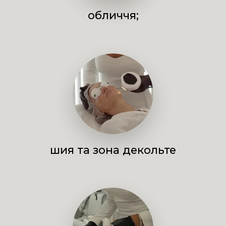
обличчя;
шия та зона декольте