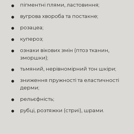
пігментні плями, ластовиння;
вугрова хвороба та постакне;
розацеа;
купероз;
ознаки вікових змін (птоз тканин,
зморшки);
тьмяний, нерівномірний тон шкіри;
зниження пружності та еластичності
дерми;
рельєфність;
рубці, розтяжки (стриї), шрами.