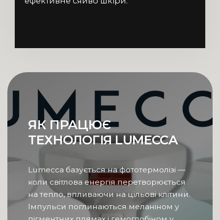
ефективне сяйво шкіри.
ЯК ПРАЦЮЄ
ТЕХНОЛОГІЯ LUMECCA
Lumecca базується на фототермолізі —
коли світлова енергія перетворюється
на тепло, впливаючи на цільові клітини.
Імпульси поглинаються меланіном у
пігментних плямах і гемоглобіном у